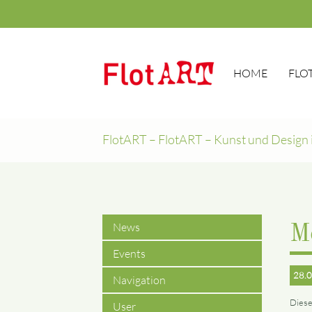
HOME
FLO
FlotART – FlotART – Kunst und Design 
News
M
Events
28.0
Navigation
Diese
User