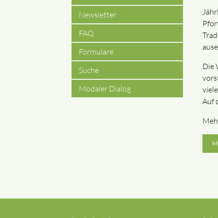
Jähr
Newsletter
Pfor
FAQ
Trad
ause
Formulare
Die 
Suche
vors
Modaler Dialog
viel
Auf 
Mehr
M