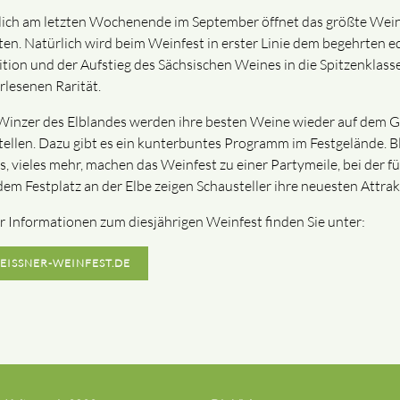
lich am letzten Wochenende im September öffnet das größte Weinfe
ten. Natürlich wird beim Weinfest in erster Linie dem begehrten e
ition und der Aufstieg des Sächsischen Weines in die Spitzenklass
rlesenen Rarität.
Winzer des Elblandes werden ihre besten Weine wieder auf dem 
tellen. Dazu gibt es ein kunterbuntes Programm im Festgelände. Blu
es, vieles mehr, machen das Weinfest zu einer Partymeile, bei der f
dem Festplatz an der Elbe zeigen Schausteller ihre neuesten Attrak
 Informationen zum diesjährigen Weinfest finden Sie unter:
EISSNER-WEINFEST.DE