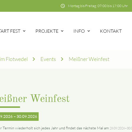
schedule
Montag bis Freitag: 09:00 bis 17:00 Uhr
TART FEST
PROJEKTE
INFO
KONTAKT
im Flotwedel
Events
Meißner Weinfest
eißner Weinfest
9.2026 – 30.09.2026
r Termin wiederholt sich jedes Jahr und findet das nächste Mal am
28.09.2026–30.