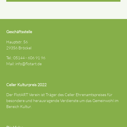
Geschäftsstelle
Hauptstr. 56
29356 Bröckel
Tel.: 05144 - 606 91 96
Mail:
info@flotart.de
Celler Kulturpreis 2022
Der FlotART Verein ist Träger des Celler Ehrenamtspreises für
besondere und herausragende Verdienste um das Gemeinwohl im
Bereich Kultur.