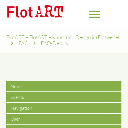
menu
FlotART – FlotART – Kunst und Design im Flotwedel
FAQ
FAQ-Details
News
Events
Navigation
User